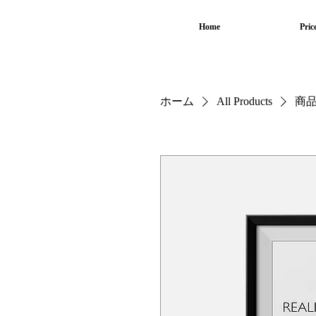
Home
Pric
ホーム
All Products
商