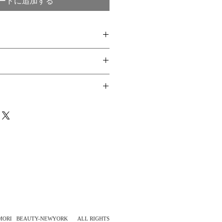
ートに追加する
てください。サイズ、素材、取扱説
徴やおすすめのポイントなどを説明
力してください。商品にご満足いた
返品・返金ポリシーと手順を説明し
容を明確にすることで、お客様の信
要時間、梱包など、商品の配送に関
て商品をご購入いただけます。
ください。配送情報を明確にするこ
を獲得し、安心して商品をご購入い
 2015 ALL RIGHTS
MORI
BEAUTY-NEWYORK